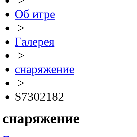
>
Об игре
>
Галерея
>
снаряжение
>
S7302182
снаряжение