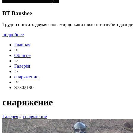
BT Banshee
Трудно описать двумя словами, до каких высот и глубин доход
подробнее
.
Главная
>
Об игре
>
Галерея
>
снаряжение
>
S7302190
снаряжение
Галерея
»
снаряжение