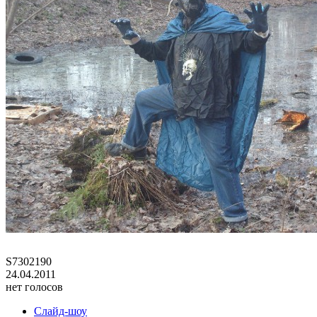
S7302190
24.04.2011
нет голосов
Слайд-шоу