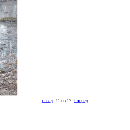
назад
11 из 17
вперед